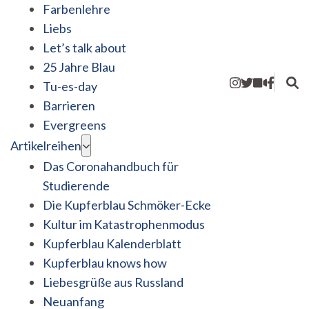
Farbenlehre
Liebs
Let’s talk about
25 Jahre Blau
Tu-es-day
Barrieren
Evergreens
Artikelreihen
Das Coronahandbuch für
Studierende
Die Kupferblau Schmöker-Ecke
Kultur im Katastrophenmodus
Kupferblau Kalenderblatt
Kupferblau knows how
Liebesgrüße aus Russland
Neuanfang