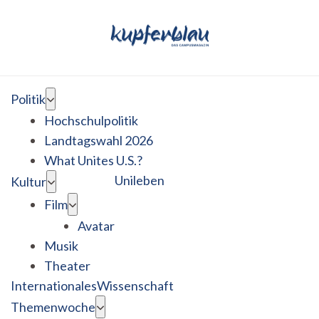
Politik
Hochschulpolitik
Landtagswahl 2026
What Unites U.S.?
Unileben
Kultur
Film
Avatar
Musik
Theater
Internationales
Wissenschaft
Themenwoche