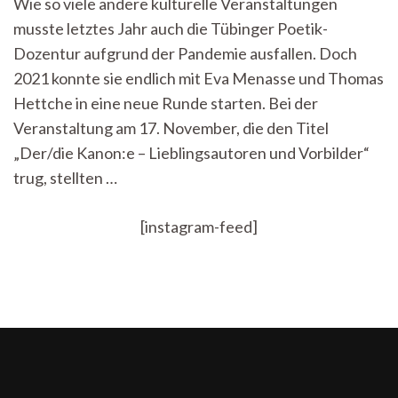
Wie so viele andere kulturelle Veranstaltungen
der
musste letztes Jahr auch die Tübinger Poetik-
Tübinger
Poetik-
Dozentur aufgrund der Pandemie ausfallen. Doch
Dozentur
2021 konnte sie endlich mit Eva Menasse und Thomas
2021
Hettche in eine neue Runde starten. Bei der
Veranstaltung am 17. November, die den Titel
„Der/die Kanon:e – Lieblingsautoren und Vorbilder“
trug, stellten …
[instagram-feed]