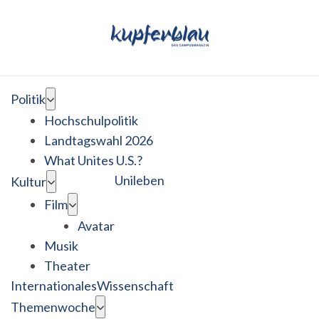
Politik
Hochschulpolitik
Landtagswahl 2026
What Unites U.S.?
Unileben
Kultur
Film
Avatar
Musik
Theater
Internationales
Wissenschaft
Themenwoche