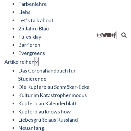
Farbenlehre
Liebs
Let’s talk about
25 Jahre Blau
Tu-es-day
Barrieren
Evergreens
Artikelreihen
Das Coronahandbuch für
Studierende
Die Kupferblau Schmöker-Ecke
Kultur im Katastrophenmodus
Kupferblau Kalenderblatt
Kupferblau knows how
Liebesgrüße aus Russland
Neuanfang