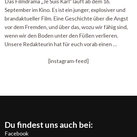
Das Filmdrama „Je Suis Karl“ läuft ab dem 16.
am
September im Kino. Es ist ein junger, explosiver und
rechten
Rand
brandaktueller Film. Eine Geschichte über die Angst
vor dem Fremden, und über das, wozu wir fähig sind,
wenn wir den Boden unter den Füßen verlieren.
Unsere Redakteurin hat für euch vorab einen …
[instagram-feed]
Du findest uns auch bei:
Facebook