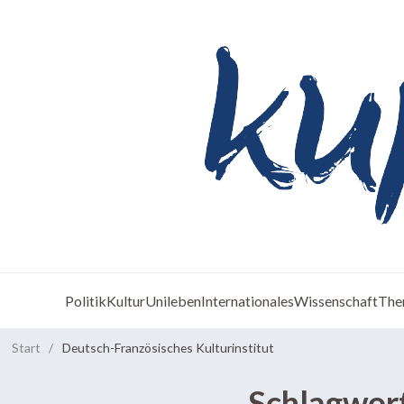
Politik
Kultur
Unileben
Internationales
Wissenschaft
The
Start
/
Deutsch-Französisches Kulturinstitut
Schlagwor