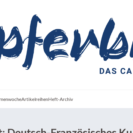
menwoche
Artikelreihen
Heft-Archiv
t:
Deutsch-Französisches Kul