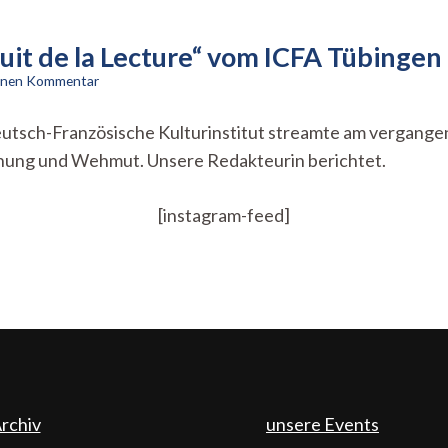
Nuit de la Lecture“ vom ICFA Tübingen
zu
einen Kommentar
Lesen
und
tsch-Französische Kulturinstitut streamte am vergangene
lesen
fnung und Wehmut. Unsere Redakteurin berichtet.
lassen
–
Die
[instagram-feed]
„Nuit
de
la
Lecture“
vom
ICFA
Tübingen
rchiv
unsere Events