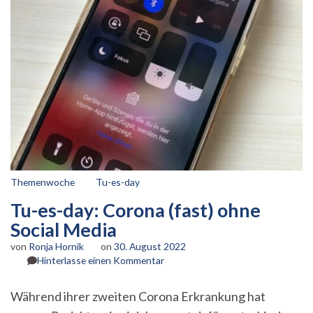
Themenwoche
Tu-es-day
Tu-es-day: Corona (fast) ohne
Social Media
von
Ronja Hornik
on
30. August 2022
zu
Hinterlasse einen Kommentar
Tu-
es-
Während ihrer zweiten Corona Erkrankung hat
day: