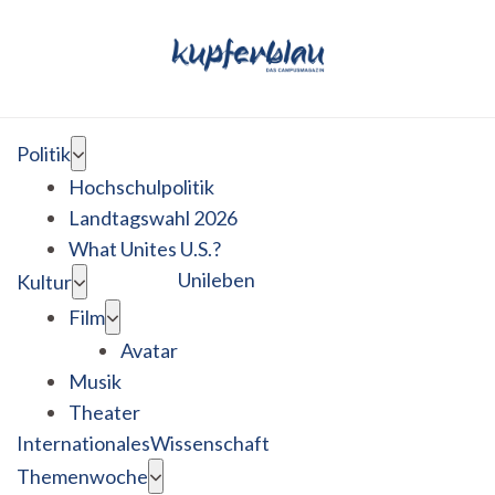
Politik
Hochschulpolitik
Landtagswahl 2026
What Unites U.S.?
Unileben
Kultur
Film
Avatar
Musik
Theater
Internationales
Wissenschaft
Themenwoche