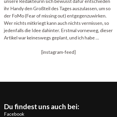
unsere Redakteurin sich bewusst dafür entschieden
Corona
(fast)
ihr Handy den Großteil des Tages auszulassen, um so
ohne
der FoMo (Fear of missing out) entgegenzuwirken.
Social
Media
Wer nichts mitkriegt kann auch nichts vermissen, so
jedenfalls die Idee dahinter. Erstmal vorneweg, dieser
Artikel war keineswegs geplant, und ich habe …
[instagram-feed]
Du findest uns auch bei:
Facebook