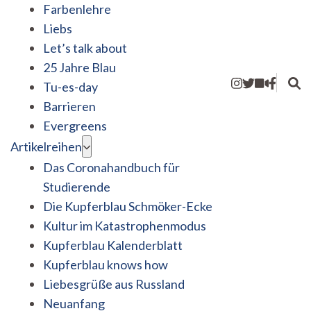
Farbenlehre
Liebs
Let’s talk about
25 Jahre Blau
Tu-es-day
Barrieren
Evergreens
Artikelreihen
Das Coronahandbuch für
Studierende
Die Kupferblau Schmöker-Ecke
Kultur im Katastrophenmodus
Kupferblau Kalenderblatt
Kupferblau knows how
Liebesgrüße aus Russland
Neuanfang