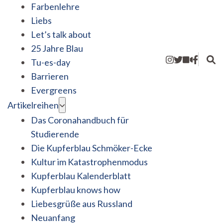
Farbenlehre
Liebs
Let’s talk about
25 Jahre Blau
Tu-es-day
Barrieren
Evergreens
Artikelreihen
Das Coronahandbuch für
Studierende
Die Kupferblau Schmöker-Ecke
Kultur im Katastrophenmodus
Kupferblau Kalenderblatt
Kupferblau knows how
Liebesgrüße aus Russland
Neuanfang