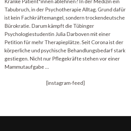
Kranke Patient*innen ablehnen? In der Medizin ein
den
Tabubruch, in der Psychotherapie Alltag. Grund dafür
Notarzt
rufe,
ist kein Fachkräftemangel, sondern trockendeutsche
brauche
Bürokratie. Darum kämpft die Tübinger
ich
sofort
Psychologiestudentin Julia Darboven mit einer
Hilfe,
Petition für mehr Therapieplätze. Seit Corona ist der
nicht
körperliche und psychische Behandlungsbedarf stark
in
einem
gestiegen. Nicht nur Pflegekräfte stehen vor einer
Jahr!“
Mammutaufgabe …
[instagram-feed]