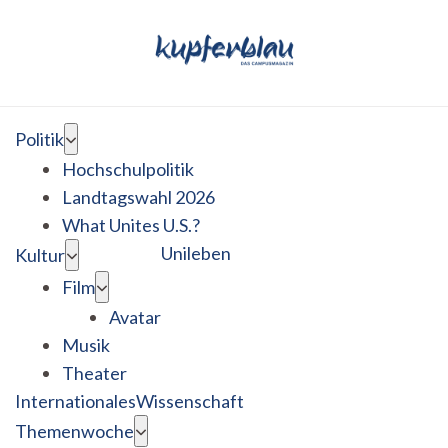
Politik
Hochschulpolitik
Landtagswahl 2026
What Unites U.S.?
Unileben
Kultur
Film
Avatar
Musik
Theater
Internationales
Wissenschaft
Themenwoche