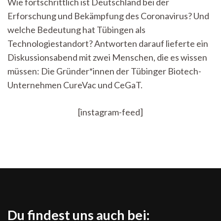
Wie fortschrittlich ist Deutschland bei der
gegen
Erforschung und Bekämpfung des Coronavirus? Und
Corona:
Ein
welche Bedeutung hat Tübingen als
Gespräch
Technologiestandort? Antworten darauf lieferte ein
Mit
CureVac
Diskussionsabend mit zwei Menschen, die es wissen
und
müssen: Die Gründer*innen der Tübinger Biotech-
CeGaT
Unternehmen CureVac und CeGaT.
[instagram-feed]
Du findest uns auch bei: