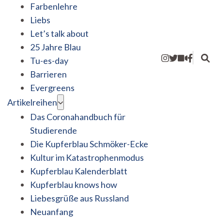
Farbenlehre
Liebs
Let’s talk about
25 Jahre Blau
Tu-es-day
Barrieren
Evergreens
Artikelreihen
Das Coronahandbuch für
Studierende
Die Kupferblau Schmöker-Ecke
Kultur im Katastrophenmodus
Kupferblau Kalenderblatt
Kupferblau knows how
Liebesgrüße aus Russland
Neuanfang