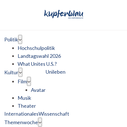
Politik
Hochschulpolitik
Landtagswahl 2026
What Unites U.S.?
Unileben
Kultur
Film
Avatar
Musik
Theater
Internationales
Wissenschaft
Themenwoche