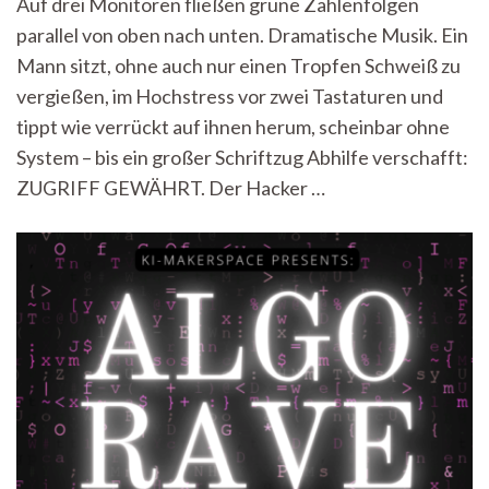
Auf drei Monitoren fließen grüne Zahlenfolgen
grünen
parallel von oben nach unten. Dramatische Musik. Ein
Code
oder
Mann sitzt, ohne auch nur einen Tropfen Schweiß zu
Was
vergießen, im Hochstress vor zwei Tastaturen und
sind
eigentlich
tippt wie verrückt auf ihnen herum, scheinbar ohne
die
System – bis ein großer Schriftzug Abhilfe verschafft:
Digital
ZUGRIFF GEWÄHRT. Der Hacker …
Humanities?