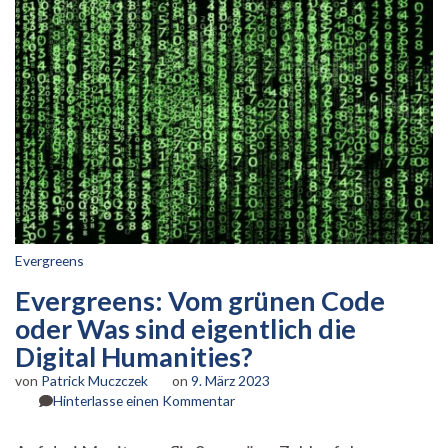
Evergreens
Evergreens: Vom grünen Code
oder Was sind eigentlich die
Digital Humanities?
von
Patrick Muczczek
on
9. März 2023
zu
Hinterlasse einen Kommentar
Evergreens:
Vom