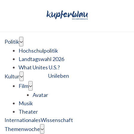
Politik
Hochschulpolitik
Landtagswahl 2026
What Unites U.S.?
Unileben
Kultur
Film
Avatar
Musik
Theater
Internationales
Wissenschaft
Themenwoche