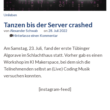
Unileben
Tanzen bis der Server crashed
von
Alexander Schwab
on
28. Juli 2022
zu
Hinterlasse einen Kommentar
Tanzen
bis
Am Samstag, 23. Juli, fand der erste Tübinger
der
Algorave im Schlachthaus statt. Vorher gab es einen
Server
crashed
Workshop im KI Makerspace, bei dem sich die
Teilnehmenden selbst an (Live) Coding Musik
versuchen konnten.
[instagram-feed]