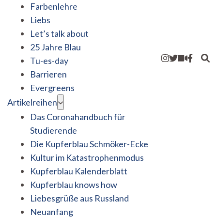
Farbenlehre
Liebs
Let’s talk about
25 Jahre Blau
Tu-es-day
Barrieren
Evergreens
Artikelreihen
Das Coronahandbuch für
Studierende
Die Kupferblau Schmöker-Ecke
Kultur im Katastrophenmodus
Kupferblau Kalenderblatt
Kupferblau knows how
Liebesgrüße aus Russland
Neuanfang