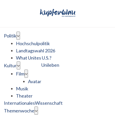
Politik
Hochschulpolitik
Landtagswahl 2026
What Unites U.S.?
Unileben
Kultur
Film
Avatar
Musik
Theater
Internationales
Wissenschaft
Themenwoche