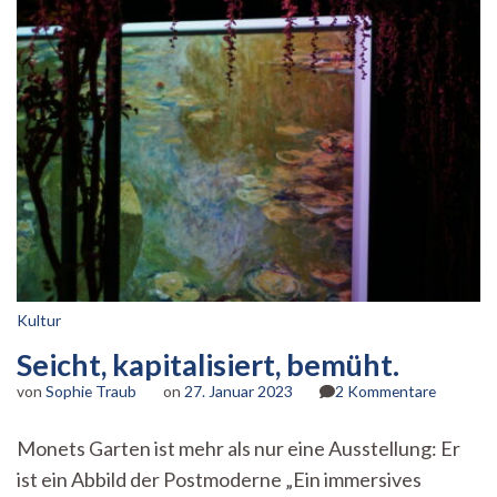
Kultur
Seicht, kapitalisiert, bemüht.
zu
von
Sophie Traub
on
27. Januar 2023
2 Kommentare
Seicht,
kapitalisi
Monets Garten ist mehr als nur eine Ausstellung: Er
bemüht.
ist ein Abbild der Postmoderne „Ein immersives