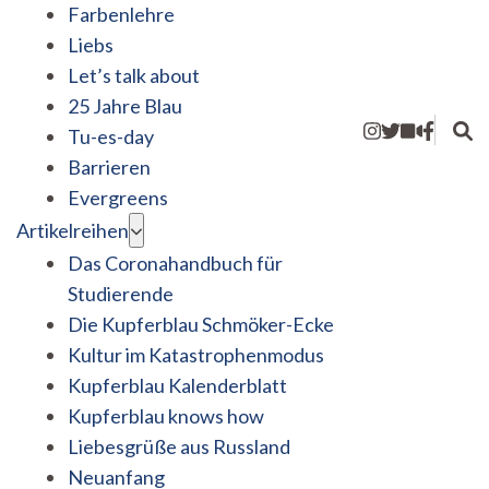
Farbenlehre
Liebs
Let’s talk about
25 Jahre Blau
Tu-es-day
Barrieren
Evergreens
Artikelreihen
Das Coronahandbuch für
Studierende
Die Kupferblau Schmöker-Ecke
Kultur im Katastrophenmodus
Kupferblau Kalenderblatt
Kupferblau knows how
Liebesgrüße aus Russland
Neuanfang