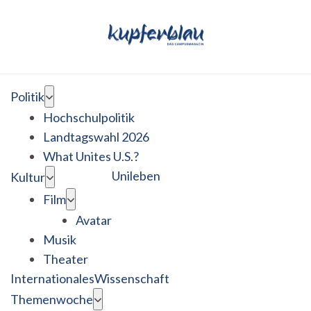
Politik
Hochschulpolitik
Landtagswahl 2026
What Unites U.S.?
Unileben
Kultur
Film
Avatar
Musik
Theater
Internationales
Wissenschaft
Themenwoche