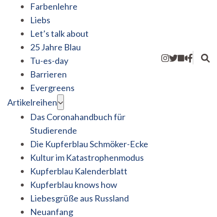
Farbenlehre
Liebs
Let’s talk about
25 Jahre Blau
Tu-es-day
Barrieren
Evergreens
Artikelreihen
Das Coronahandbuch für
Studierende
Die Kupferblau Schmöker-Ecke
Kultur im Katastrophenmodus
Kupferblau Kalenderblatt
Kupferblau knows how
Liebesgrüße aus Russland
Neuanfang