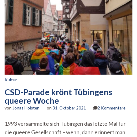
Kultur
CSD-Parade krönt Tübingens
queere Woche
zu
von
Jonas Holsten
on
31. Oktober 2021
2 Kommentare
CSD-
Parad
1993 versammelte sich Tübingen das letzte Mal für
krönt
die queere Gesellschaft – wenn, dann erinnert man
Tübin