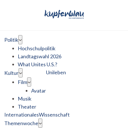
Politik
Hochschulpolitik
Landtagswahl 2026
What Unites U.S.?
Unileben
Kultur
Film
Avatar
Musik
Theater
Internationales
Wissenschaft
Themenwoche