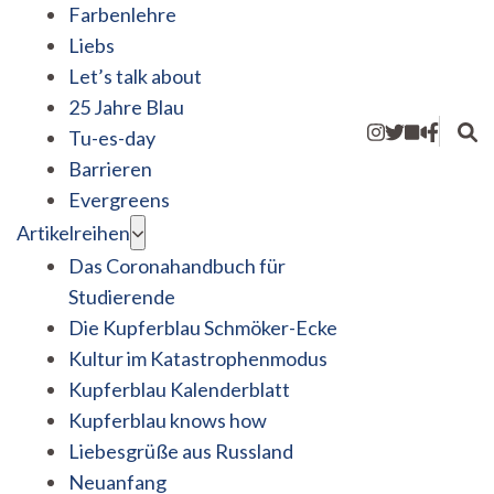
Farbenlehre
Liebs
Let’s talk about
25 Jahre Blau
Tu-es-day
Barrieren
Evergreens
Artikelreihen
Das Coronahandbuch für
Studierende
Die Kupferblau Schmöker-Ecke
Kultur im Katastrophenmodus
Kupferblau Kalenderblatt
Kupferblau knows how
Liebesgrüße aus Russland
Neuanfang