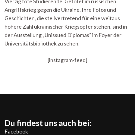
Vierzig tote Studierende. Getötet im russischen
hat
Angriffskrieg gegen die Ukraine. Ihre Fotos und
ihn
getötet“:
Geschichten, die stellvertretend für eine weitaus
Ausstellung
höhere Zahl ukrainischer Kriegsopfer stehen, sind in
zu
studentischen
der Ausstellung „Unissued Diplomas“ im Foyer der
Kriegsopfern
Universitätsbibliothek zu sehen.
in
der
Ukraine
[instagram-feed]
Du findest uns auch bei:
Facebook