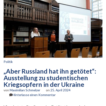
Politik
„Aber Russland hat ihn getötet“:
Ausstellung zu studentischen
Kriegsopfern in der Ukraine
von
Maximilian Schmelzer
on
25. April 2024
zu
Hinterlasse einen Kommentar
„Aber
Russland