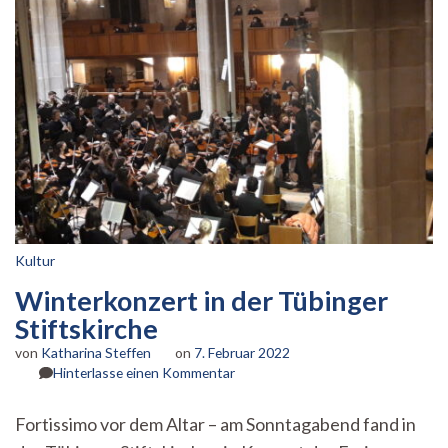
Kultur
Winterkonzert in der Tübinger
Stiftskirche
von
Katharina Steffen
on
7. Februar 2022
zu
Hinterlasse einen Kommentar
Winterkonzert
in
Fortissimo vor dem Altar – am Sonntagabend fand in
der