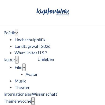
Politik
Hochschulpolitik
Landtagswahl 2026
What Unites U.S.?
Unileben
Kultur
Film
Avatar
Musik
Theater
Internationales
Wissenschaft
Themenwoche