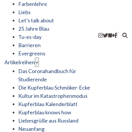
Farbenlehre
Liebs
Let’s talk about
25 Jahre Blau
Tu-es-day
Barrieren
Evergreens
Artikelreihen
Das Coronahandbuch für
Studierende
Die Kupferblau Schmöker-Ecke
Kultur im Katastrophenmodus
Kupferblau Kalenderblatt
Kupferblau knows how
Liebesgrüße aus Russland
Neuanfang