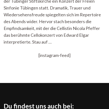
der Tübinger Stiftskirche ein Konzert der Freien
Tübinger
Stiftskirche
Sinfonie Tübingen statt. Dramatik, Trauer und
Wiedersehensfreude spiegelten sich im Repertoire
des Abends wider. Hervor stach besonders die
Empfindsamkeit, mit der die Cellistin Nicola Pfeffer
das berühmte Cellokonzert von Edward Elgar
interpretierte. Stau auf …
[instagram-feed]
Du findest uns auch bei: