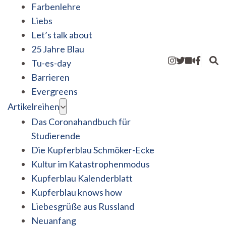
Farbenlehre
Liebs
Let’s talk about
25 Jahre Blau
Tu-es-day
Barrieren
Evergreens
Artikelreihen
Das Coronahandbuch für
Studierende
Die Kupferblau Schmöker-Ecke
Kultur im Katastrophenmodus
Kupferblau Kalenderblatt
Kupferblau knows how
Liebesgrüße aus Russland
Neuanfang