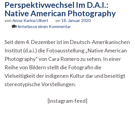
Perspektivwechsel Im D.A.I.:
Native American Photography
von
Anna-Karina Ulbert
on
18. Januar 2020
zu
Hinterlasse einen Kommentar
Perspektivwechsel
Im
Seit dem 4. Dezember ist im Deutsch-Amerikanischen
D.A.I.:
Institut (d.a.i.) die Fotoausstellung „Native American
Native
American
Photography“ von Cara Romero zu sehen. In einer
Photography
Reihe von Bildern stellt die Fotografin die
Vielseitigkeit der indigenen Kultur dar und beseitigt
stereotypische Vorstellungen.
[instagram-feed]