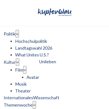
Politik
Hochschulpolitik
Landtagswahl 2026
What Unites U.S.?
Unileben
Kultur
Film
Avatar
Musik
Theater
Internationales
Wissenschaft
Themenwoche