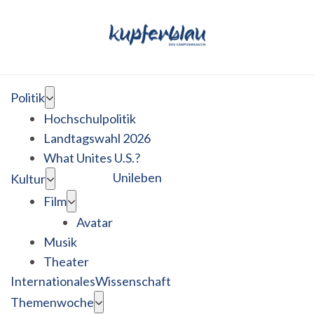
Politik
Hochschulpolitik
Landtagswahl 2026
What Unites U.S.?
Unileben
Kultur
Film
Avatar
Musik
Theater
Internationales
Wissenschaft
Themenwoche