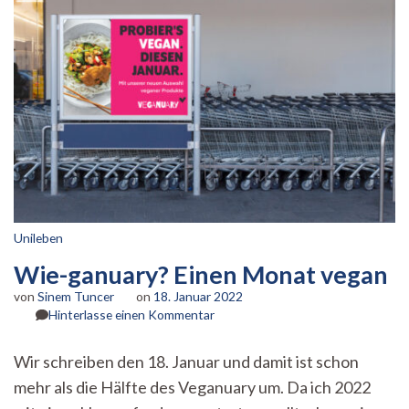
Unileben
Wie-ganuary? Einen Monat vegan
von
Sinem Tuncer
on
18. Januar 2022
zu
Hinterlasse einen Kommentar
Wie-
ganuary?
Wir schreiben den 18. Januar und damit ist schon
Einen
mehr als die Hälfte des Veganuary um. Da ich 2022
Monat
vegan