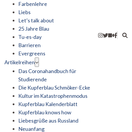
Farbenlehre
Liebs
Let’s talk about
25 Jahre Blau
Tu-es-day
Barrieren
Evergreens
Artikelreihen
Das Coronahandbuch für
Studierende
Die Kupferblau Schmöker-Ecke
Kultur im Katastrophenmodus
Kupferblau Kalenderblatt
Kupferblau knows how
Liebesgrüße aus Russland
Neuanfang