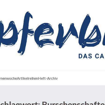
menwoche
Artikelreihen
Heft-Archiv
chlagwort:
Burschenschaft