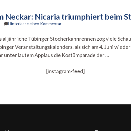
em Neckar: Nicaria triumphiert beim
zu
Hinterlasse einen Kommentar
Spektakel
und
alljährliche Tübinger Stocherkahnrennen zog viele Schau
Proteste
inger Veranstaltungskalenders, als sich am 4. Juni wied
auf
dem
r unter lautem Applaus die Kostümparade der …
Neckar:
Nicaria
triumphiert
[instagram-feed]
beim
Stocherkahnrennen
2026