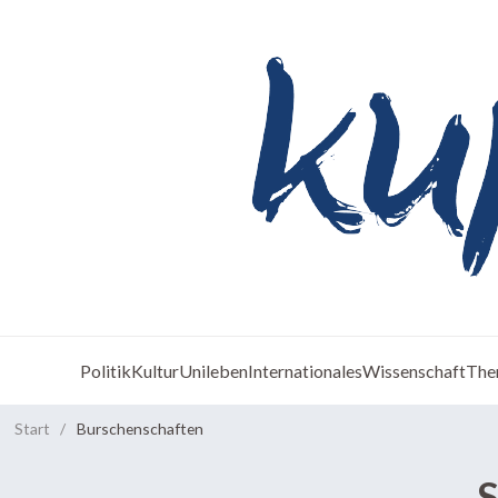
Politik
Kultur
Unileben
Internationales
Wissenschaft
The
Start
/
Burschenschaften
S