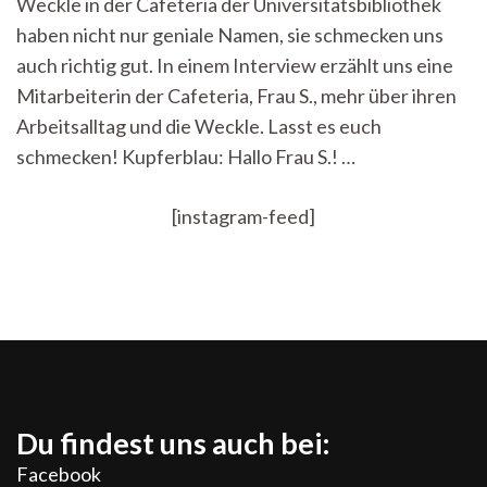
Weckle in der Cafeteria der Universitätsbibliothek
und
unsere
haben nicht nur geniale Namen, sie schmecken uns
Cafeteriamitarbeiter*innen
auch richtig gut. In einem Interview erzählt uns eine
Mitarbeiterin der Cafeteria, Frau S., mehr über ihren
Arbeitsalltag und die Weckle. Lasst es euch
schmecken! Kupferblau: Hallo Frau S.! …
[instagram-feed]
Du findest uns auch bei:
Facebook