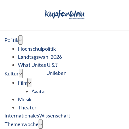
Politik
Hochschulpolitik
Landtagswahl 2026
What Unites U.S.?
Unileben
Kultur
Film
Avatar
Musik
Theater
Internationales
Wissenschaft
Themenwoche