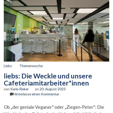
Liebs
Themenwoche
liebs: Die Weckle und unsere
Cafeteriamitarbeiter*innen
von
Karla Rieker
on
20. August 2023
zu
Hinterlasse einen Kommentar
liebs:
Die
Ob „der geniale Veganer“ oder „Ziegen-Peter“: Die
Weckle