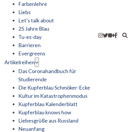
Farbenlehre
Liebs
Let’s talk about
25 Jahre Blau
Tu-es-day
Barrieren
Evergreens
Artikelreihen
Das Coronahandbuch für
Studierende
Die Kupferblau Schmöker-Ecke
Kultur im Katastrophenmodus
Kupferblau Kalenderblatt
Kupferblau knows how
Liebesgrüße aus Russland
Neuanfang