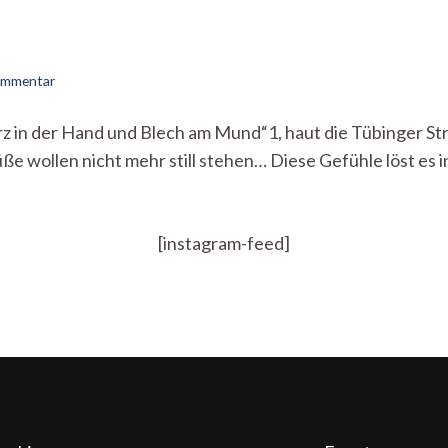
zu
Kommentar
Tübingen
im
erz in der Hand und Blech am Mund“1, haut die Tübinger 
Groove
üße wollen nicht mehr still stehen… Diese Gefühle löst es
[instagram-feed]