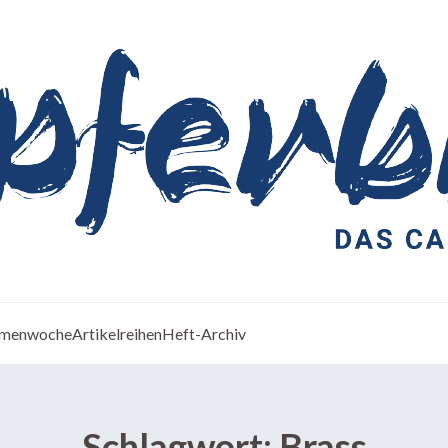
menwoche
Artikelreihen
Heft-Archiv
Schlagwort:
Brass