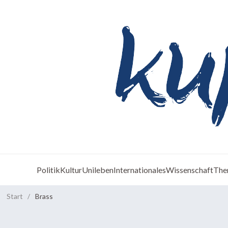
Politik
Kultur
Unileben
Internationales
Wissenschaft
The
Start
/
Brass