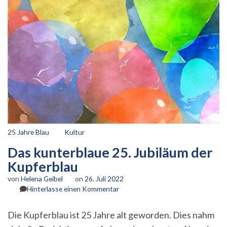
25 Jahre Blau
Kultur
Das kunterblaue 25. Jubiläum der
Kupferblau
von
Helena Geibel
on
26. Juli 2022
zu
Hinterlasse einen Kommentar
Das
kunterblaue
Die Kupferblau ist 25 Jahre alt geworden. Dies nahm
25.