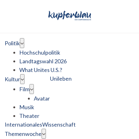
Politik
Hochschulpolitik
Landtagswahl 2026
What Unites U.S.?
Unileben
Kultur
Film
Avatar
Musik
Theater
Internationales
Wissenschaft
Themenwoche