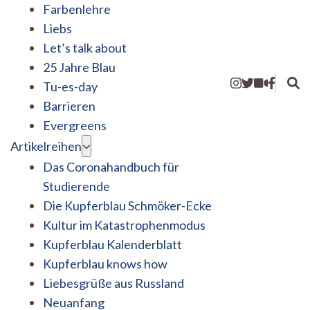
Farbenlehre
Liebs
Let’s talk about
25 Jahre Blau
Tu-es-day
Barrieren
Evergreens
Artikelreihen
Das Coronahandbuch für
Studierende
Die Kupferblau Schmöker-Ecke
Kultur im Katastrophenmodus
Kupferblau Kalenderblatt
Kupferblau knows how
Liebesgrüße aus Russland
Neuanfang