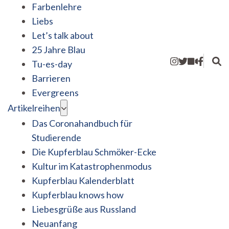
Farbenlehre
Liebs
Let’s talk about
25 Jahre Blau
Tu-es-day
Barrieren
Evergreens
Artikelreihen
Das Coronahandbuch für
Studierende
Die Kupferblau Schmöker-Ecke
Kultur im Katastrophenmodus
Kupferblau Kalenderblatt
Kupferblau knows how
Liebesgrüße aus Russland
Neuanfang