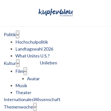
Politik
Hochschulpolitik
Landtagswahl 2026
What Unites U.S.?
Unileben
Kultur
Film
Avatar
Musik
Theater
Internationales
Wissenschaft
Themenwoche