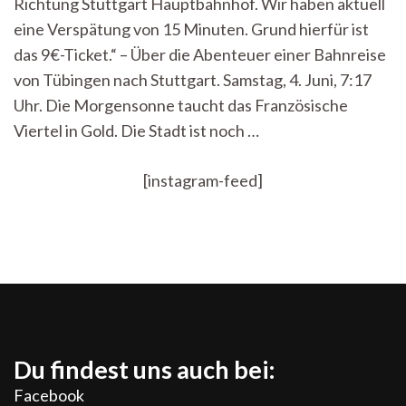
Richtung Stuttgart Hauptbahnhof. Wir haben aktuell
vollen
Zügen
eine Verspätung von 15 Minuten. Grund hierfür ist
genießen
das 9€-Ticket.“ – Über die Abenteuer einer Bahnreise
von Tübingen nach Stuttgart. Samstag, 4. Juni, 7:17
Uhr. Die Morgensonne taucht das Französische
Viertel in Gold. Die Stadt ist noch …
[instagram-feed]
Du findest uns auch bei:
Facebook