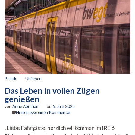
Politik
Unileben
Das Leben in vollen Zügen
genießen
von
Anne Abraham
on
6. Juni 2022
zu
Hinterlasse einen Kommentar
Das
Leben
„Liebe Fahrgäste, herzlich willkommen im IRE 6
in