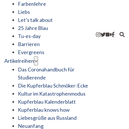
Farbenlehre
Liebs
Let’s talk about
25 Jahre Blau
Tu-es-day
Barrieren
Evergreens
Artikelreihen
Das Coronahandbuch für
Studierende
Die Kupferblau Schmöker-Ecke
Kultur im Katastrophenmodus
Kupferblau Kalenderblatt
Kupferblau knows how
Liebesgrüße aus Russland
Neuanfang