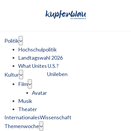
Politik
Hochschulpolitik
Landtagswahl 2026
What Unites U.S.?
Unileben
Kultur
Film
Avatar
Musik
Theater
Internationales
Wissenschaft
Themenwoche