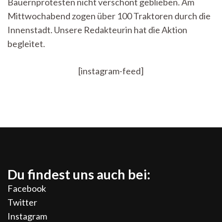
Bauernprotesten nicht verschont geblieben. Am
–
der
Mittwochabend zogen über 100 Traktoren durch die
Bauernprotest
Innenstadt. Unsere Redakteurin hat die Aktion
in
Tübingen
begleitet.
[instagram-feed]
Du findest uns auch bei:
Facebook
Twitter
Instagram