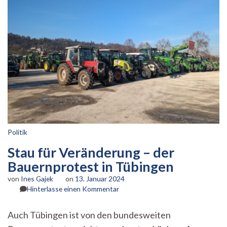
Politik
Stau für Veränderung – der
Bauernprotest in Tübingen
von
Ines Gajek
on
13. Januar 2024
zu
Hinterlasse einen Kommentar
Stau
für
Auch Tübingen ist von den bundesweiten
Veränderung