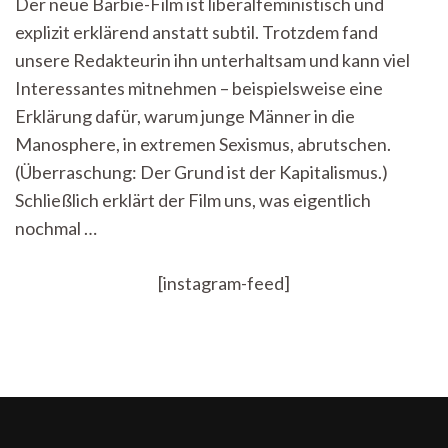
Der neue Barbie-Film ist liberalfeministisch und
uns
explizit erklärend anstatt subtil. Trotzdem fand
erkl
was
unsere Redakteurin ihn unterhaltsam und kann viel
ein
Interessantes mitnehmen – beispielsweise eine
Men
ist?
Erklärung dafür, warum junge Männer in die
Rez
Manosphere, in extremen Sexismus, abrutschen.
zum
(Überraschung: Der Grund ist der Kapitalismus.)
Barb
Film
Schließlich erklärt der Film uns, was eigentlich
nochmal …
[instagram-feed]