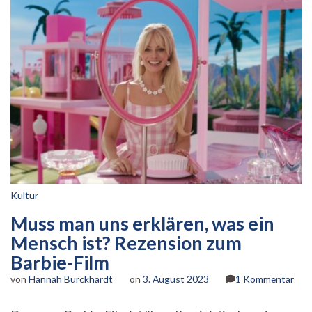
Kultur
Muss man uns erklären, was ein
Mensch ist? Rezension zum
Barbie-Film
zu
von
Hannah Burckhardt
on
3. August 2023
1 Kommentar
Mus
man