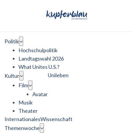
Politik
Hochschulpolitik
Landtagswahl 2026
What Unites U.S.?
Unileben
Kultur
Film
Avatar
Musik
Theater
Internationales
Wissenschaft
Themenwoche