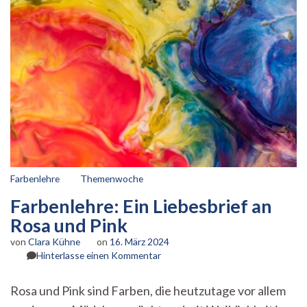
Farbenlehre
Themenwoche
Farbenlehre: Ein Liebesbrief an
Rosa und Pink
von
Clara Kühne
on
16. März 2024
zu
Hinterlasse einen Kommentar
Farbenlehre:
Ein
Rosa und Pink sind Farben, die heutzutage vor allem
Liebesbrief