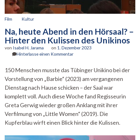
Film
Kultur
Na, heute Abend in den Hörsaal? –
Hinter den Kulissen des Unikinos
von
Isabel H. Jarama
on
1. Dezember 2023
zu
Hinterlasse einen Kommentar
Na,
heute
150 Menschen musste das Tübinger Unikino bei der
Abend
Vorstellung von „Barbie“ (2023) am vergangenen
in
den
Dienstag nach Hause schicken – der Saal war
Hörsaal?
komplett voll. Auch diese Woche fand Regisseurin
–
Hinter
Greta Gerwig wieder großen Anklang mit ihrer
den
Verfilmung von „Little Women“ (2019). Die
Kulissen
Kupferblau wirft einen Blick hinter die Kulissen.
des
Unikinos