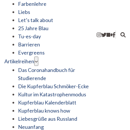
Farbenlehre
Liebs
Let’s talk about
25 Jahre Blau
Tu-es-day
Barrieren
Evergreens
Artikelreihen
Das Coronahandbuch für
Studierende
Die Kupferblau Schmöker-Ecke
Kultur im Katastrophenmodus
Kupferblau Kalenderblatt
Kupferblau knows how
Liebesgrüße aus Russland
Neuanfang