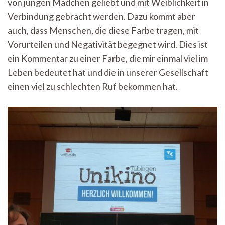
von jungen Mädchen geliebt und mit Weiblichkeit in
an
Rosa
Verbindung gebracht werden. Dazu kommt aber
und
auch, dass Menschen, die diese Farbe tragen, mit
Pink
Vorurteilen und Negativität begegnet wird. Dies ist
ein Kommentar zu einer Farbe, die mir einmal viel im
Leben bedeutet hat und die in unserer Gesellschaft
einen viel zu schlechten Ruf bekommen hat.