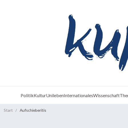
Politik
Kultur
Unileben
Internationales
Wissenschaft
The
Start
/
Aufschieberitis