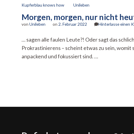
Kupferblau knows how
Unileben
Morgen, morgen, nur nicht he
von
Unileben
on
2. Februar 2022
Hinterlasse einen
… sagen alle faulen Leute?! Oder sagt das schl
Prokrastinierens – scheint etwas zu sein, womit 
anpackend und fokussiert sind. …