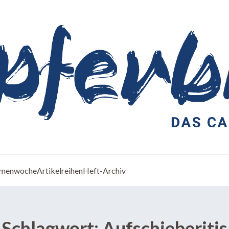
menwoche
Artikelreihen
Heft-Archiv
Schlagwort:
Aufschieberitis