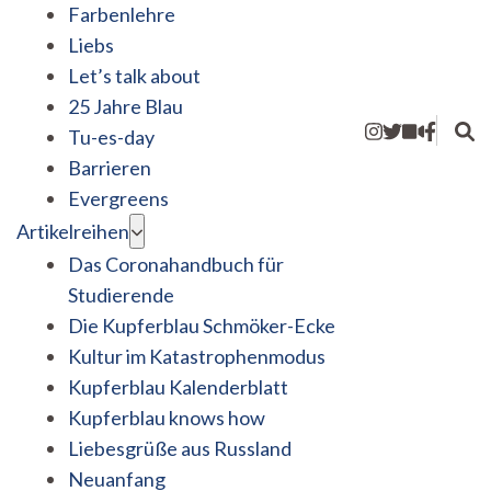
Farbenlehre
Liebs
Let’s talk about
25 Jahre Blau
Tu-es-day
Barrieren
Evergreens
Artikelreihen
Das Coronahandbuch für
Studierende
Die Kupferblau Schmöker-Ecke
Kultur im Katastrophenmodus
Kupferblau Kalenderblatt
Kupferblau knows how
Liebesgrüße aus Russland
Neuanfang