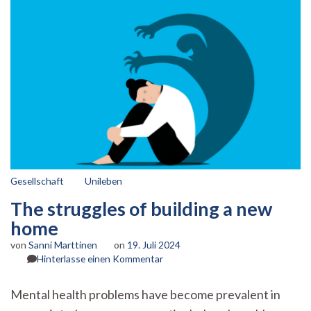
Gesellschaft
Unileben
The struggles of building a new
home
von
Sanni Marttinen
on
19. Juli 2024
zu
Hinterlasse einen Kommentar
The
struggles
Mental health problems have become prevalent in
of