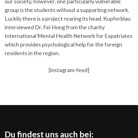
our society, however, one particularly vulnerable
building
a
group is the students without a supporting network.
new
Luckily there is a project rearing its head. Kupferblau
home
interviewed Dr. Fei Hong from the charity
International Mental Health Network for Expatriates
which provides psychological help for the foreign
residents in the region.
[instagram-feed]
Du findest uns auch bei: