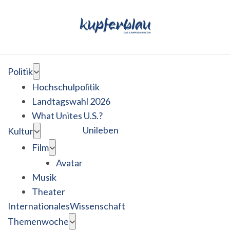
Politik
Hochschulpolitik
Landtagswahl 2026
What Unites U.S.?
Unileben
Kultur
Film
Avatar
Musik
Theater
Internationales
Wissenschaft
Themenwoche