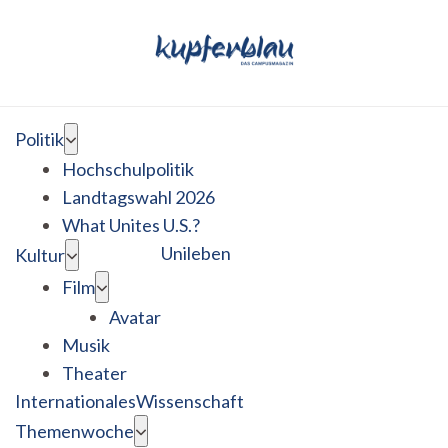
Politik
Hochschulpolitik
Landtagswahl 2026
What Unites U.S.?
Unileben
Kultur
Film
Avatar
Musik
Theater
Internationales
Wissenschaft
Themenwoche