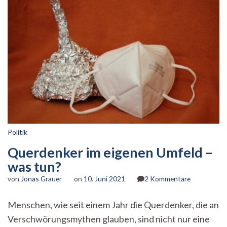
Politik
Querdenker im eigenen Umfeld –
was tun?
zu
von
Jonas Grauer
on
10. Juni 2021
2 Kommentare
Querdenker
im
Menschen, wie seit einem Jahr die Querdenker, die an
eigenen
Verschwörungsmythen glauben, sind nicht nur eine
Umfeld