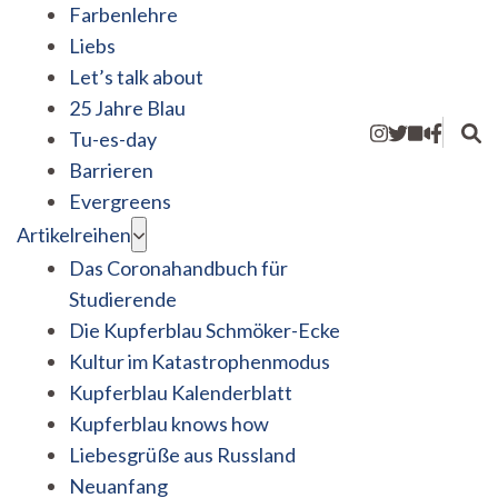
Farbenlehre
Liebs
Let’s talk about
25 Jahre Blau
Tu-es-day
Barrieren
Evergreens
Artikelreihen
Das Coronahandbuch für
Studierende
Die Kupferblau Schmöker-Ecke
Kultur im Katastrophenmodus
Kupferblau Kalenderblatt
Kupferblau knows how
Liebesgrüße aus Russland
Neuanfang