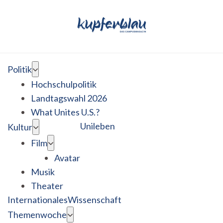
Politik
Hochschulpolitik
Landtagswahl 2026
What Unites U.S.?
Unileben
Kultur
Film
Avatar
Musik
Theater
Internationales
Wissenschaft
Themenwoche