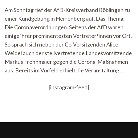
gehe
Am Sonntag rief der AfD-Kreisverband Böblingen zu
eigentlich
einer Kundgebung in Herrenberg auf. Das Thema:
nur
aus
Die Coronaverordnungen. Seitens der AfD waren
Trotz
einige ihrer prominentesten Vertreter*innen vor Ort.
dahin“
–
So sprach sich neben der Co-Vorsitzenden Alice
Protest
Weidel auch der stellvertretende Landesvorsitzende
und
Markus Frohnmaier gegen die Corona-Maßnahmen
Gegenprotest
auf
aus. Bereits im Vorfeld erhielt die Veranstaltung …
der
AfD-
Kundgebung
[instagram-feed]
in
Herrenberg