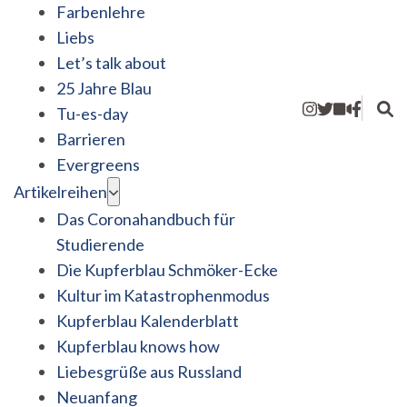
Farbenlehre
Liebs
Let’s talk about
25 Jahre Blau
Tu-es-day
Barrieren
Evergreens
Artikelreihen
Das Coronahandbuch für
Studierende
Die Kupferblau Schmöker-Ecke
Kultur im Katastrophenmodus
Kupferblau Kalenderblatt
Kupferblau knows how
Liebesgrüße aus Russland
Neuanfang