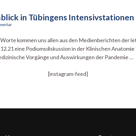
blick in Tübingens Intensivstationen
zu
mentar
Es
geht
se Worte kommen uns allen aus den Medienberichten der l
um
.12.21 eine Podiumsdiskussion in der Klinischen Anatomie 
Leben
und
medizinische Vorgänge und Auswirkungen der Pandemie …
Tod
–
Einblick
[instagram-feed]
in
Tübingens
Intensivstationen