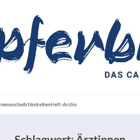
menwoche
Artikelreihen
Heft-Archiv
Schlagwort:
Ärztinnen