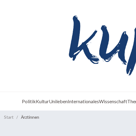
Politik
Kultur
Unileben
Internationales
Wissenschaft
The
Start
/
Ärztinnen