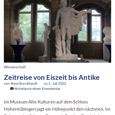
Wissenschaft
Zeitreise von Eiszeit bis Antike
von
Anne Burckhardt
on
5. Juli 2022
zu
Hinterlasse einen Kommentar
Zeitreise
von
Im Museum Alte Kulturen auf dem Schloss
Eiszeit
Hohentübingen jagt ein Höhepunkt den nächsten. Im
bis
Antike