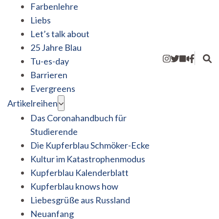
Farbenlehre
Liebs
Let’s talk about
25 Jahre Blau
Tu-es-day
Barrieren
Evergreens
Artikelreihen
Das Coronahandbuch für
Studierende
Die Kupferblau Schmöker-Ecke
Kultur im Katastrophenmodus
Kupferblau Kalenderblatt
Kupferblau knows how
Liebesgrüße aus Russland
Neuanfang