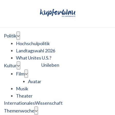
Politik
Hochschulpolitik
Landtagswahl 2026
What Unites U.S.?
Unileben
Kultur
Film
Avatar
Musik
Theater
Internationales
Wissenschaft
Themenwoche