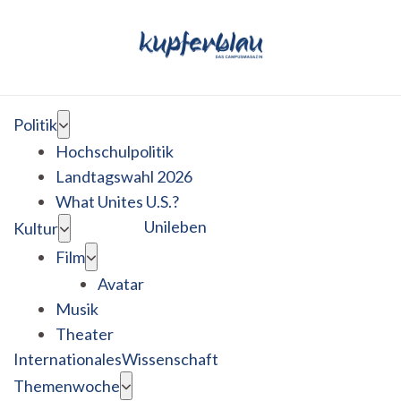
Politik
Hochschulpolitik
Landtagswahl 2026
What Unites U.S.?
Unileben
Kultur
Film
Avatar
Musik
Theater
Internationales
Wissenschaft
Themenwoche