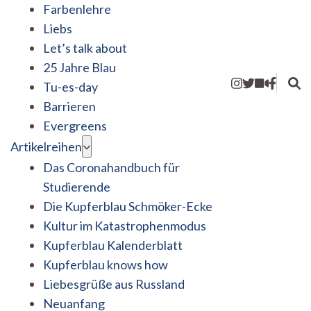
Farbenlehre
Liebs
Let’s talk about
25 Jahre Blau
Tu-es-day
Barrieren
Evergreens
Artikelreihen
Das Coronahandbuch für
Studierende
Die Kupferblau Schmöker-Ecke
Kultur im Katastrophenmodus
Kupferblau Kalenderblatt
Kupferblau knows how
Liebesgrüße aus Russland
Neuanfang