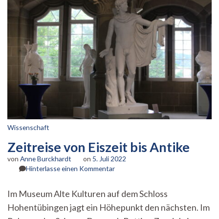
Wissenschaft
Zeitreise von Eiszeit bis Antike
von
Anne Burckhardt
on
5. Juli 2022
zu
Hinterlasse einen Kommentar
Zeitreise
von
Im Museum Alte Kulturen auf dem Schloss
Eiszeit
Hohentübingen jagt ein Höhepunkt den nächsten. Im
bis
Antike