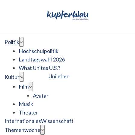
Politik
Hochschulpolitik
Landtagswahl 2026
What Unites U.S.?
Unileben
Kultur
Film
Avatar
Musik
Theater
Internationales
Wissenschaft
Themenwoche