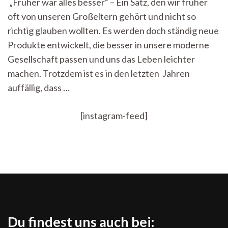
„Früher war alles besser“ – Ein Satz, den wir früher
die
oft von unseren Großeltern gehört und nicht so
Nostalgie
–
richtig glauben wollten. Es werden doch ständig neue
Warum
Produkte entwickelt, die besser in unsere moderne
junge
Erwachsene
Gesellschaft passen und uns das Leben leichter
die
machen. Trotzdem ist es in den letzten Jahren
1990er
auffällig, dass …
und
2000er
nicht
[instagram-feed]
loslassen
wollen
Du findest uns auch bei: