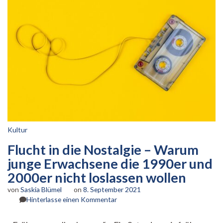
Kultur
Flucht in die Nostalgie – Warum
junge Erwachsene die 1990er und
2000er nicht loslassen wollen
von
Saskia Blümel
on
8. September 2021
zu
Hinterlasse einen Kommentar
Flucht
in