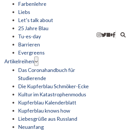
Farbenlehre
Liebs
Let’s talk about
25 Jahre Blau
Tu-es-day
Barrieren
Evergreens
Artikelreihen
Das Coronahandbuch für
Studierende
Die Kupferblau Schmöker-Ecke
Kultur im Katastrophenmodus
Kupferblau Kalenderblatt
Kupferblau knows how
Liebesgrüße aus Russland
Neuanfang