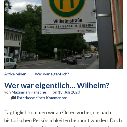
Artikelreihen
Wer war eigentlich?
Wer war eigentlich… Wilhelm?
von
Maximilian Hansche
on
18. Juli 2020
zu
Hinterlasse einen Kommentar
Wer
war
Tagtäglich kommen wir an Orten vorbei, die nach
eigentlich…
historischen Persönlichkeiten benannt wurden. Doch
Wilhelm?