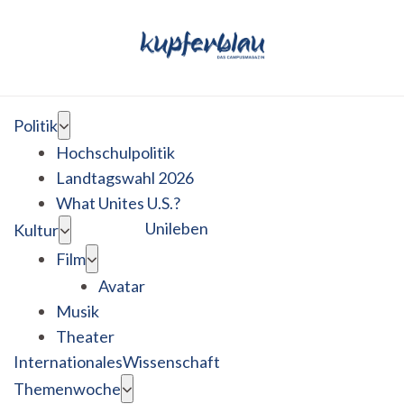
Politik
Hochschulpolitik
Landtagswahl 2026
What Unites U.S.?
Unileben
Kultur
Film
Avatar
Musik
Theater
Internationales
Wissenschaft
Themenwoche