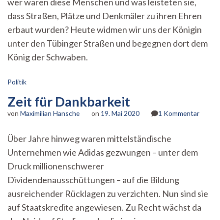
wer waren diese Menschen und was leisteten sie,
dass Straßen, Plätze und Denkmäler zu ihren Ehren
erbaut wurden? Heute widmen wir uns der Königin
unter den Tübinger Straßen und begegnen dort dem
König der Schwaben.
Politik
Zeit für Dankbarkeit
zu
von
Maximilian Hansche
on
19. Mai 2020
1 Kommentar
Zeit
für
Über Jahre hinweg waren mittelständische
Dankba
Unternehmen wie Adidas gezwungen – unter dem
Druck millionenschwerer
Dividendenausschüttungen – auf die Bildung
ausreichender Rücklagen zu verzichten. Nun sind sie
auf Staatskredite angewiesen. Zu Recht wächst da