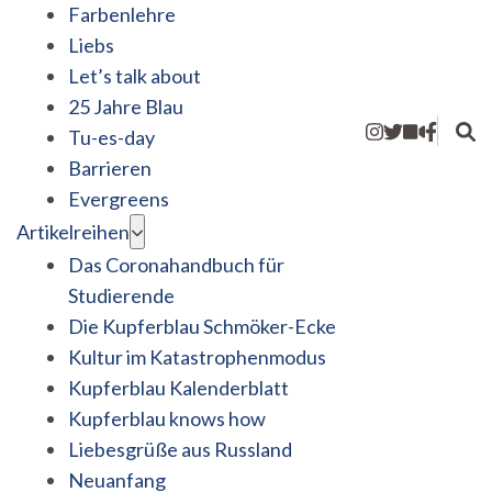
Farbenlehre
Liebs
Let’s talk about
25 Jahre Blau
Tu-es-day
Barrieren
Evergreens
Artikelreihen
Das Coronahandbuch für
Studierende
Die Kupferblau Schmöker-Ecke
Kultur im Katastrophenmodus
Kupferblau Kalenderblatt
Kupferblau knows how
Liebesgrüße aus Russland
Neuanfang