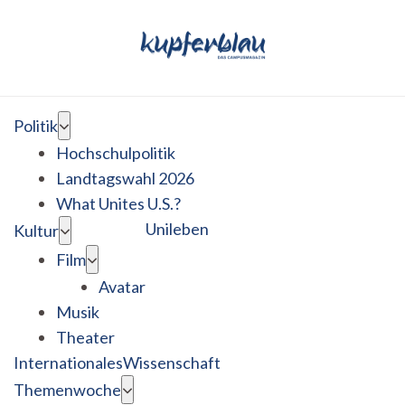
Politik
Hochschulpolitik
Landtagswahl 2026
What Unites U.S.?
Unileben
Kultur
Film
Avatar
Musik
Theater
Internationales
Wissenschaft
Themenwoche