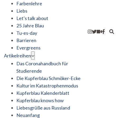
Farbenlehre
Liebs
Let’s talk about
25 Jahre Blau
Tu-es-day
Barrieren
Evergreens
Artikelreihen
Das Coronahandbuch für
Studierende
Die Kupferblau Schmöker-Ecke
Kultur im Katastrophenmodus
Kupferblau Kalenderblatt
Kupferblau knows how
Liebesgrüße aus Russland
Neuanfang