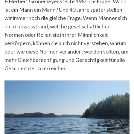
HHerbert Grönemeyer stellte 1984 die Frage: Wann
ein
ist ein Mann ein Mann? Und 40 Jahre später stellen
Mann
ein
wir immer noch die gleiche Frage. Wenn Männer sich
Mann?“
nicht bewusst sind, welche gesellschaftlichen
Und
wie
Normen oder Rollen sie in ihrer Männlichkeit
auch
verkörpern, können sie auch nicht verstehen, warum
Männer
oder wie diese Normen verändert werden sollten, um
vom
Feminismus
mehr Gleichberechtigung und Gerechtigkeit für alle
profitieren
Geschlechter zu erreichen.
können