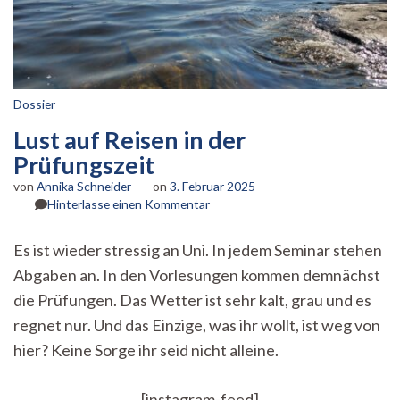
Dossier
Lust auf Reisen in der
Prüfungszeit
von
Annika Schneider
on
3. Februar 2025
zu
Hinterlasse einen Kommentar
Lust
auf
Es ist wieder stressig an Uni. In jedem Seminar stehen
Reisen
Abgaben an. In den Vorlesungen kommen demnächst
in
der
die Prüfungen. Das Wetter ist sehr kalt, grau und es
Prüfungszeit
regnet nur. Und das Einzige, was ihr wollt, ist weg von
hier? Keine Sorge ihr seid nicht alleine.
[instagram-feed]