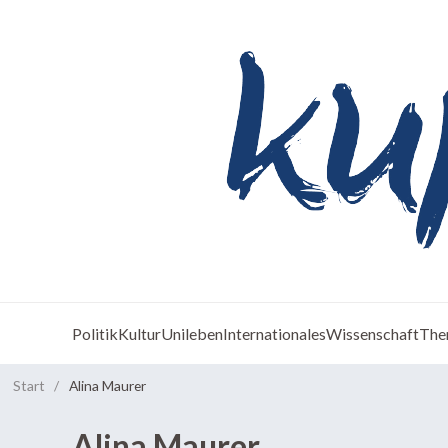
Politik
Kultur
Unileben
Internationales
Wissenschaft
The
Start
/
Alina Maurer
Alina Maurer