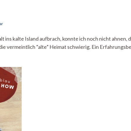
zu
ar
Heimweh
in
lt ins kalte Island aufbrach, konnte ich noch nicht ahnen, 
der
ie vermeintlich “alte” Heimat schwierig. Ein Erfahrungsb
Heimat