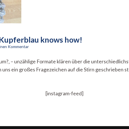
 Kupferblau knows how!
zu
einen Kommentar
Weihnachtsgeschenke
Teil
rum?‚ – unzählige Formate klären über die unterschiedlic
1
ns ein großes Fragezeichen auf die Stirn geschrieben steh
–
Kupferblau
knows
how!
[instagram-feed]