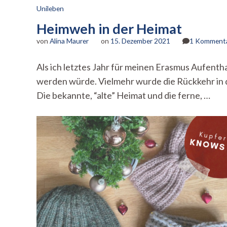
Unileben
Heimweh in der Heimat
von
Alina Maurer
on
15. Dezember 2021
1 Komment
Als ich letztes Jahr für meinen Erasmus Aufentha
werden würde. Vielmehr wurde die Rückkehr in d
Die bekannte, “alte” Heimat und die ferne, …