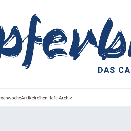
menwoche
Artikelreihen
Heft-Archiv