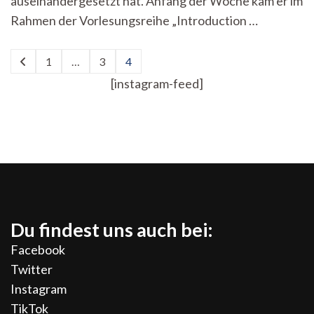
auseinandergesetzt hat. Anfang der Woche kam er im
Rahmen der Vorlesungsreihe „Introduction …
Seitennummerierung
1
…
3
4
Seite
Seite
Seite
der
[instagram-feed]
Beiträge
Du findest uns auch bei:
Facebook
Twitter
Instagram
TikTok