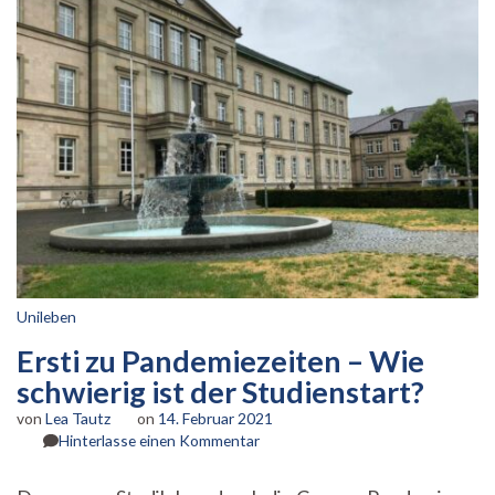
Unileben
Ersti zu Pandemiezeiten – Wie
schwierig ist der Studienstart?
von
Lea Tautz
on
14. Februar 2021
zu
Hinterlasse einen Kommentar
Ersti
zu