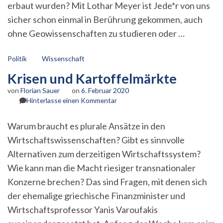
erbaut wurden? Mit Lothar Meyer ist Jede*r von uns
sicher schon einmal in Berührung gekommen, auch
ohne Geowissenschaften zu studieren oder …
Politik
Wissenschaft
Krisen und Kartoffelmärkte
von
Florian Sauer
on
6. Februar 2020
zu
Hinterlasse einen Kommentar
Krisen
und
Warum braucht es plurale Ansätze in den
Kartoffelmärkte
Wirtschaftswissenschaften? Gibt es sinnvolle
Alternativen zum derzeitigen Wirtschaftssystem?
Wie kann man die Macht riesiger transnationaler
Konzerne brechen? Das sind Fragen, mit denen sich
der ehemalige griechische Finanzminister und
Wirtschaftsprofessor Yanis Varoufakis