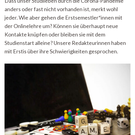
Dass unser Studileben durch die Corona-Pandemie
Pandemiezeiten
anders oder fast nicht vorhanden ist, merkt wohl
–
Wie
jeder. Wie aber gehen die Erstsemestler*innen mit
schwierig
der Onlinelehre um? Können sie überhaupt neue
ist
der
Kontakte knüpfen oder bleiben sie mit dem
Studienstart?
Studienstart alleine? Unsere Redakteurinnen haben
mit Erstis über ihre Schwierigkeiten gesprochen.