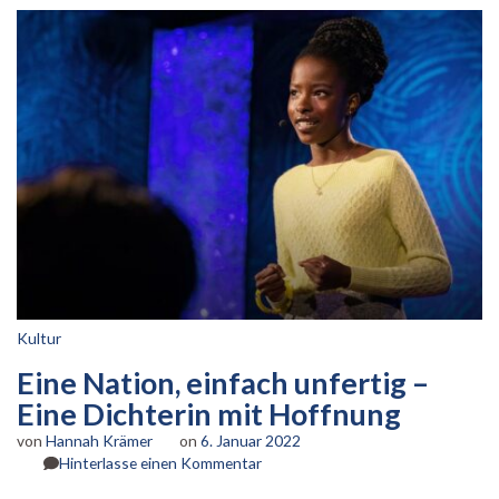
Kultur
Eine Nation, einfach unfertig –
Eine Dichterin mit Hoffnung
von
Hannah Krämer
on
6. Januar 2022
zu
Hinterlasse einen Kommentar
Eine