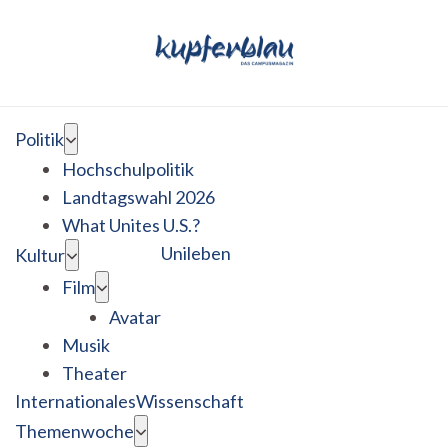
Politik
Hochschulpolitik
Landtagswahl 2026
What Unites U.S.?
Unileben
Kultur
Film
Avatar
Musik
Theater
Internationales
Wissenschaft
Themenwoche