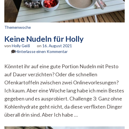
Themenwoche
Keine Nudeln für Holly
von
Holly Geiß
on
16. August 2021
zu
Hinterlasse einen Kommentar
Keine
Nudeln
Könntet ihr auf eine gute Portion Nudeln mit Pesto
für
auf Dauer verzichten? Oder die schnellen
Holly
Ofenkartoffeln zwischen zwei Onlinevorlesungen?
Ich kaum. Aber eine Woche lang habe ich mein Bestes
gegeben und es ausprobiert. Challenge 3: Ganz ohne
Kohlenhydrate geht nicht, da diese verflixten Dinger
überall drin sind. Aber Ich habe …