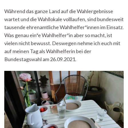
Follow
me
Während das ganze Land auf die Wahlergebnisse
around:
wartet und die Wahllokale volllaufen, sind bundesweit
Ein
Tag
tausende ehrenamtliche Wahlhelfer*innen im Einsatz.
als
Was genau ein*e Wahlhelfer*in aber so macht, ist
Wahlhelferin
vielen nicht bewusst. Deswegen nehme ich euch mit
auf meinen Tag als Wahlhelferin bei der
Bundestagswahl am 26.09.2021.