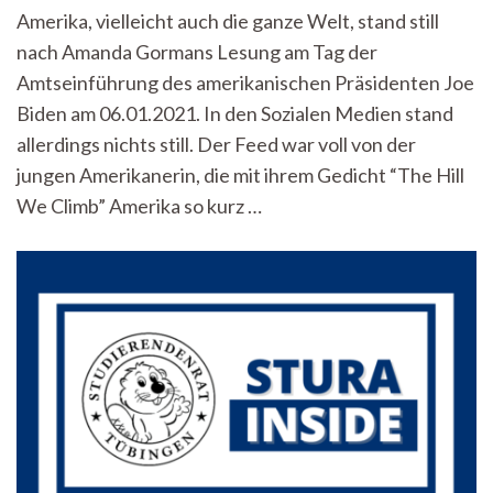
Nation,
Amerika, vielleicht auch die ganze Welt, stand still
einfach
nach Amanda Gormans Lesung am Tag der
unfertig
–
Amtseinführung des amerikanischen Präsidenten Joe
Eine
Biden am 06.01.2021. In den Sozialen Medien stand
Dichterin
mit
allerdings nichts still. Der Feed war voll von der
Hoffnung
jungen Amerikanerin, die mit ihrem Gedicht “The Hill
We Climb” Amerika so kurz …