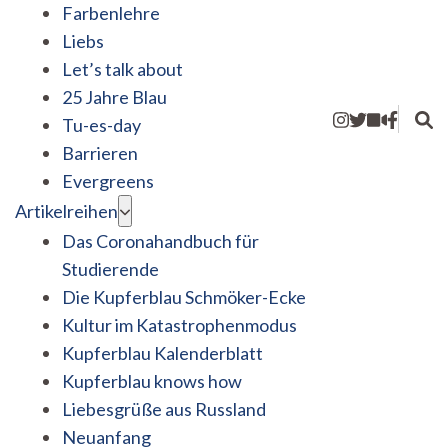
Farbenlehre
Liebs
Let’s talk about
25 Jahre Blau
Tu-es-day
Barrieren
Evergreens
Artikelreihen
Das Coronahandbuch für
Studierende
Die Kupferblau Schmöker-Ecke
Kultur im Katastrophenmodus
Kupferblau Kalenderblatt
Kupferblau knows how
Liebesgrüße aus Russland
Neuanfang