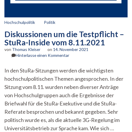
Hochschulpolitik
Politik
Diskussionen um die Testpflicht –
StuRa-Inside vom 8.11.2021
von
Thomas Kleiser
on
14. November 2021
zu
Hinterlasse einen Kommentar
Diskussionen
um
In den StuRa-Sitzungen werden die wichtigsten
die
hochschulpolitischen Themen angesprochen. In der
Testpflicht
–
Sitzung vom 8.11. wurden neben diverser Anträge
StuRa-
von Hochschulgruppen auch die Ergebnisse der
Inside
vom
Briefwahl für die StuRa-Exekutive und die StuRa-
8.11.2021
Referate besprochen und bekannt gegeben. Sehr
politisch wurde es, als die aktuelle 3G-Regelung im
Universitätsbetrieb zur Sprache kam. Wie sich …