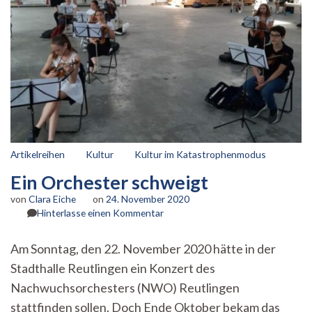
Artikelreihen
Kultur
Kultur im Katastrophenmodus
Ein Orchester schweigt
von
Clara Eiche
on
24. November 2020
zu
Hinterlasse einen Kommentar
Ein
Orchester
Am Sonntag, den 22. November 2020 hätte in der
schweigt
Stadthalle Reutlingen ein Konzert des
Nachwuchsorchesters (NWO) Reutlingen
stattfinden sollen. Doch Ende Oktober bekam das