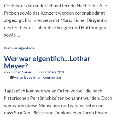
Orchester die niederschmetternde Nachricht: Alle
Proben sowie das Konzert werden coronabedingt
abgesagt. Ein Interview mit Maria Eiche, Dirigentin
des Orchesters, über ihre Sorgen und Hoffnungen
sowie …
Wer war eigentlich?
Wer war eigentlich…Lothar
Meyer?
von
Florian Sauer
on
12. März 2020
zu
Hinterlasse einen Kommentar
Wer
war
Tagtäglich kommen wir an Orten vorbei, die nach
eigentlich…
historischen Persönlichkeiten benannt wurden. Doch
Lothar
Meyer?
wer waren diese Menschen und was leisteten sie,
dass Straßen, Plätze und Denkmäler zu ihren Ehren