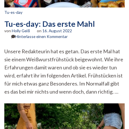
Tu-es-day
Tu-es-day: Das erste Mahl
von
Holly Geiß
on
16. August 2022
zu
Hinterlasse einen Kommentar
Tu-
es-
Unsere Redakteurin hat es getan. Das erste Mal hat
day:
sie einem Weißwurstfrühstück beigewohnt. Wie ihre
Das
erste
Erfahrungen damit waren und ob sie es wieder tun
Mahl
wird, erfahrt ihr im folgenden Artikel. Frühstücken ist
für mich etwas ganz Besonderes. Im Normalfall gibt
es das bei mir nichts und wenn doch, dann richtig. …