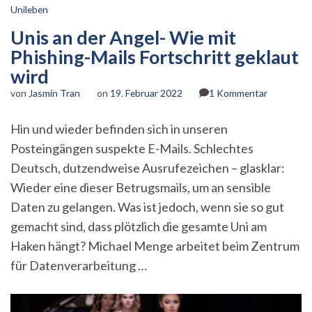
Unileben
Unis an der Angel- Wie mit
Phishing-Mails Fortschritt geklaut
wird
zu
von
Jasmin Tran
on
19. Februar 2022
1 Kommentar
Unis
an
Hin und wieder befinden sich in unseren
der
Posteingängen suspekte E-Mails. Schlechtes
Angel-
Wie
Deutsch, dutzendweise Ausrufezeichen – glasklar:
mit
Wieder eine dieser Betrugsmails, um an sensible
Phishing-
Mails
Daten zu gelangen. Was ist jedoch, wenn sie so gut
Fortschrit
gemacht sind, dass plötzlich die gesamte Uni am
geklaut
Haken hängt? Michael Menge arbeitet beim Zentrum
wird
für Datenverarbeitung …