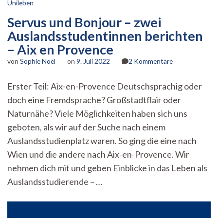
Unileben
Servus und Bonjour – zwei
Auslandsstudentinnen berichten
– Aix en Provence
zu
von
Sophie Noël
on
9. Juli 2022
2 Kommentare
Servus
und
Erster Teil: Aix-en-Provence Deutschsprachig oder
Bonjour
doch eine Fremdsprache? Großstadtflair oder
–
zwei
Naturnähe? Viele Möglichkeiten haben sich uns
Auslandsstude
geboten, als wir auf der Suche nach einem
berichten
–
Auslandsstudienplatz waren. So ging die eine nach
Aix
Wien und die andere nach Aix-en-Provence. Wir
en
nehmen dich mit und geben Einblicke in das Leben als
Provence
Auslandsstudierende – …