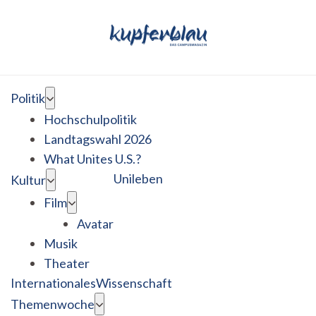
Politik
Hochschulpolitik
Landtagswahl 2026
What Unites U.S.?
Unileben
Kultur
Film
Avatar
Musik
Theater
Internationales
Wissenschaft
Themenwoche