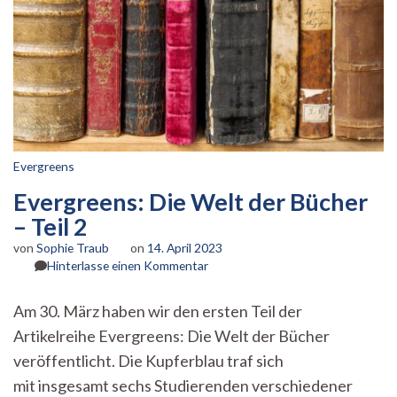
Evergreens
Evergreens: Die Welt der Bücher
– Teil 2
von
Sophie Traub
on
14. April 2023
zu
Hinterlasse einen Kommentar
Evergreens:
Die
Am 30. März haben wir den ersten Teil der
Welt
Artikelreihe Evergreens: Die Welt der Bücher
der
Bücher
veröffentlicht. Die Kupferblau traf sich
–
mit insgesamt sechs Studierenden verschiedener
Teil