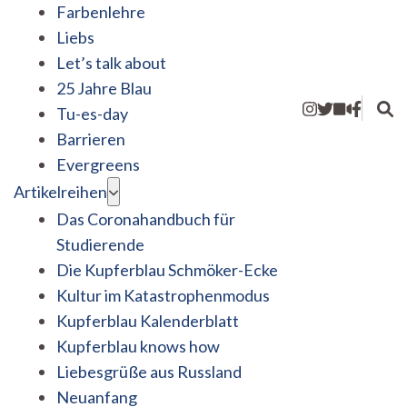
Farbenlehre
Liebs
Let’s talk about
25 Jahre Blau
Tu-es-day
Barrieren
Evergreens
Artikelreihen
Das Coronahandbuch für
Studierende
Die Kupferblau Schmöker-Ecke
Kultur im Katastrophenmodus
Kupferblau Kalenderblatt
Kupferblau knows how
Liebesgrüße aus Russland
Neuanfang