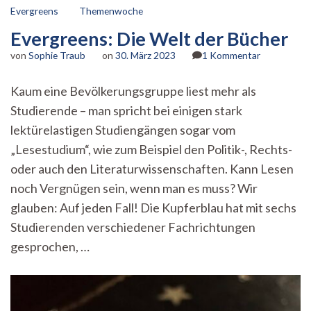
Evergreens
Themenwoche
Evergreens: Die Welt der Bücher
zu
von
Sophie Traub
on
30. März 2023
1 Kommentar
Evergreens:
Die
Kaum eine Bevölkerungsgruppe liest mehr als
Welt
Studierende – man spricht bei einigen stark
der
Bücher
lektürelastigen Studiengängen sogar vom
„Lesestudium“, wie zum Beispiel den Politik-, Rechts-
oder auch den Literaturwissenschaften. Kann Lesen
noch Vergnügen sein, wenn man es muss? Wir
glauben: Auf jeden Fall! Die Kupferblau hat mit sechs
Studierenden verschiedener Fachrichtungen
gesprochen, …