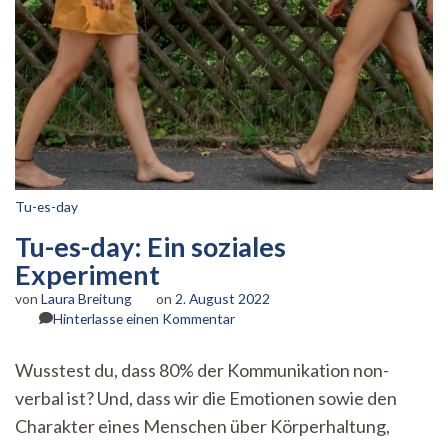
Tu-es-day
Tu-es-day: Ein soziales
Experiment
von
Laura Breitung
on
2. August 2022
zu
Hinterlasse einen Kommentar
Tu-
es-
Wusstest du, dass 80% der Kommunikation non-
day:
verbal ist? Und, dass wir die Emotionen sowie den
Ein
soziales
Charakter eines Menschen über Körperhaltung,
Experiment