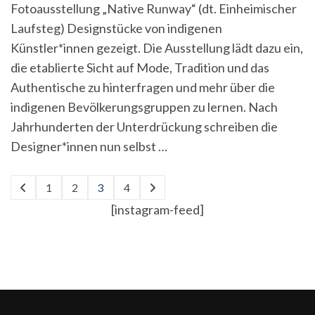
Fotoausstellung „Native Runway“ (dt. Einheimischer
Mode
geht
Laufsteg) Designstücke von indigenen
tiefer
Künstler*innen gezeigt. Die Ausstellung lädt dazu ein,
die etablierte Sicht auf Mode, Tradition und das
Authentische zu hinterfragen und mehr über die
indigenen Bevölkerungsgruppen zu lernen. Nach
Jahrhunderten der Unterdrückung schreiben die
Designer*innen nun selbst …
Seitennummerierung
1
2
3
4
Seite
Seite
Seite
Seite
der
[instagram-feed]
Beiträge