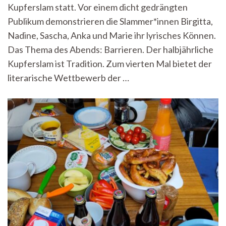
Herzensangelegenheit
Kupferslam statt. Vor einem dicht gedrängten
Publikum demonstrieren die Slammer*innen Birgitta,
Nadine, Sascha, Anka und Marie ihr lyrisches Können.
Das Thema des Abends: Barrieren. Der halbjährliche
Kupferslam ist Tradition. Zum vierten Mal bietet der
literarische Wettbewerb der …