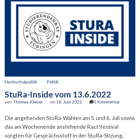
Hochschulpolitik
Politik
StuRa-Inside vom 13.6.2022
zu
von
Thomas Kleiser
on
16. Juni 2022
1 Kommentar
StuRa-
Inside
Die angehenden StuRa-Wahlen am 5. und 6. Juli sowie
vom
das am Wochenende anstehende Ract!festival
13.6.2022
sorgten für Gesprächsstoff in der StuRa-Sitzung.